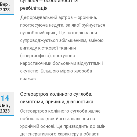
суглоба — особливості та
Вер ,
реабілітація
2023
Деформувальний артроз – хронічна,
прогресуюча недуга, за якої руйнується
суглобовий хрящ. Це захворювання
супроводжується збільшенням, зміною
вигляду кісткової тканини
(гіпертрофією), поступово
наростаючими больовими відчуттями і
скутістю. Більшою мірою хвороба
вражає...
Остеоартроз колінного суглоба:
14
симптоми, причини, діагностика
Лип ,
Остеоартроз колінного суглоба являє
2023
собою наслідок його запалення на
хронічній основі. Це призводить до змін
дегенеративного характеру в області