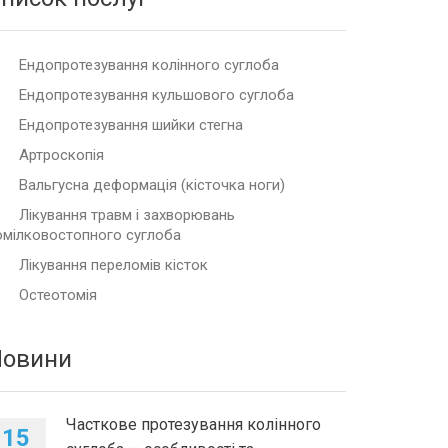
Ендопротезування колінного суглоба
Ендопротезування кульшового суглоба
Ендопротезування шийки стегна
Артроскопія
Вальгусна деформація (кісточка ноги)
Лікування травм і захворювань
омілковостопного суглоба
Лікування переломів кісток
Остеотомія
Новини
Часткове протезування колінного
15