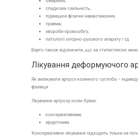
ожиріння;
спадкова схильність;
підвищені фізичні навантаження;
травма;
хвороби кровообігу;
патології опорно-рухового апарату і тд.
Варто також відзначити, що за статистикою жінки
Лікування деформуючого а
Як вилікувати артроз колінного суглоба – індиві
фахівця.
Лікування артрозу колін буває:
консервативним;
хірургічним.
Консервативне лікування підходить тільки на по