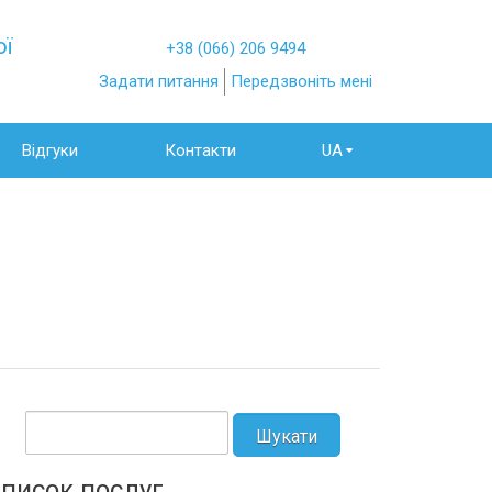
ої
+38 (066) 206 9494
Задати питання
Передзвоніть мені
Відгуки
Контакти
UA
писок послуг