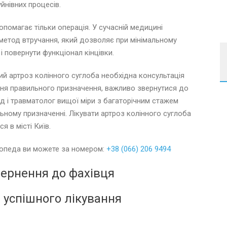
йнівних процесів.
омагає тільки операція. У сучасній медицині
етод втручання, який дозволяє при мінімальному
і повернути функціонал кінцівки.
й артроз колінного суглоба необхідна консультація
ання правильного призначення, важливо звернутися до
д і травматолог вищої міри з багаторічним стажем
ьному призначенні. Лікувати артроз колінного суглоба
я в місті Київ.
топеда ви можете за номером:
+38 (066) 206 9494
ернення до фахівця
 успішного лікування