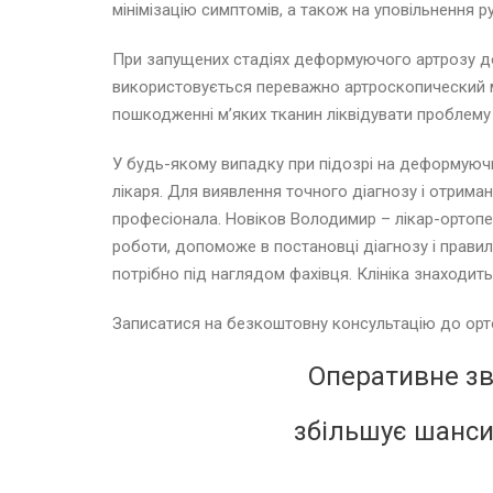
мінімізацію симптомів, а також на уповільнення ру
При запущених стадіях деформуючого артрозу доп
використовується переважно артроскопический м
пошкодженні м’яких тканин ліквідувати проблему 
У будь-якому випадку при підозрі на деформуючи
лікаря. Для виявлення точного діагнозу і отрим
професіонала. Новіков Володимир – лікар-ортопе
роботи, допоможе в постановці діагнозу і правил
потрібно під наглядом фахівця. Клініка знаходитьс
Записатися на безкоштовну консультацію до ор
Оперативне зв
збільшує шанси