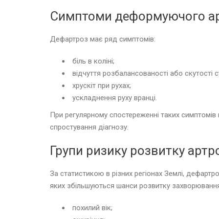
Симптоми деформуючого а
Дефартроз має ряд симптомів:
біль в коліні;
відчуття розбалансованості або скутості с
хрускіт при рухах;
ускладнення руху вранці.
При регулярному спостереженні таких симптомів 
спростування діагнозу.
Групи ризику розвитку артр
За статистикою в різних регіонах Землі, дефартр
яких збільшуються шанси розвитку захворювання
похилий вік;