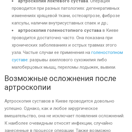
артроскопия локтевого сустава
. Операция
проводится при разных патологиях: дегенеративных
изменениях хрящевой ткани, остеоартрозе, фиброзе
капсулы, наличии внутрисуставных спаек и др.;
артроскопия голеностопного сустава
в Киеве
проводится достаточно часто. Она показана при
хронических заболеваниях и острых травмах этого
узла. Частые случаи ее применения на
голеностопном
суставе
: разрывы ахиллового сухожилия либо
малоберцовых мышц, переломы лодыжек, вывихи.
Возможные осложнения после
артроскопии
Артроскопия суставов в Киеве проводится довольно
успешно. Однако, как и любое хирургическое
вмешательство, она не исключает появления осложнений.
К наиболее очевидным относят инфекции, случайно
занесенные в процессе операции. Также возможно