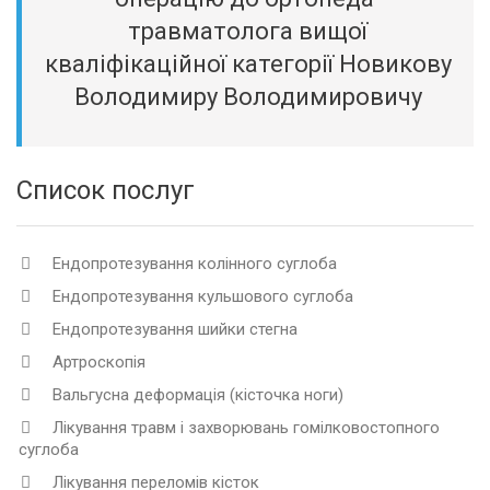
травматолога вищої
кваліфікаційної категорії Новикову
Володимиру Володимировичу
Список послуг
Ендопротезування колінного суглоба
Ендопротезування кульшового суглоба
Ендопротезування шийки стегна
Артроскопія
Вальгусна деформація (кісточка ноги)
Лікування травм і захворювань гомілковостопного
суглоба
Лікування переломів кісток