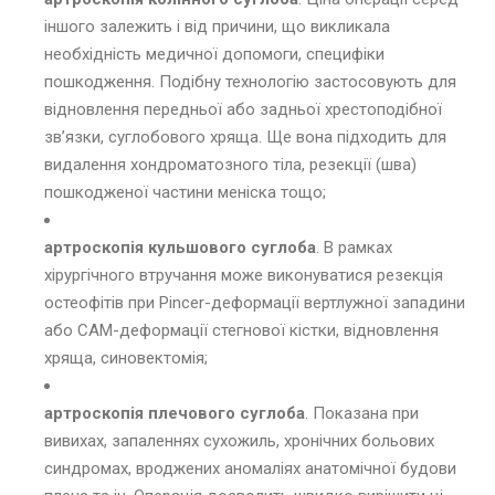
іншого залежить і від причини, що викликала
необхідність медичної допомоги, специфіки
пошкодження. Подібну технологію застосовують для
відновлення передньої або задньої хрестоподібної
зв’язки, суглобового хряща. Ще вона підходить для
видалення хондроматозного тіла, резекції (шва)
пошкодженої частини меніска тощо;
артроскопія кульшового суглоба
. В рамках
хірургічного втручання може виконуватися резекція
остеофітів при Pincer-деформації вертлужної западини
або CAM-деформації стегнової кістки, відновлення
хряща, синовектомія;
артроскопія плечового суглоба
. Показана при
вивихах, запаленнях сухожиль, хронічних больових
синдромах, вроджених аномаліях анатомічної будови