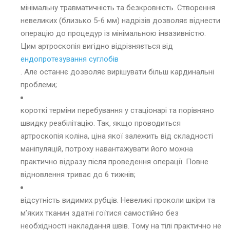
мінімальну травматичність та безкровність. Створення
невеликих (близько 5-6 мм) надрізів дозволяє віднести
операцію до процедур із мінімальною інвазивністю.
Цим артроскопія вигідно відрізняється від
ендопротезування суглобів
. Але останнє дозволяє вирішувати більш кардинальні
проблеми;
короткі терміни перебування у стаціонарі та порівняно
швидку реабілітацію. Так, якщо проводиться
артроскопія коліна, ціна якої залежить від складності
маніпуляцій, потроху навантажувати його можна
практично відразу після проведення операції. Повне
відновлення триває до 6 тижнів;
відсутність видимих ​​рубців. Невеликі проколи шкіри та
м’яких тканин здатні гоїтися самостійно без
необхідності накладання швів. Тому на тілі практично не