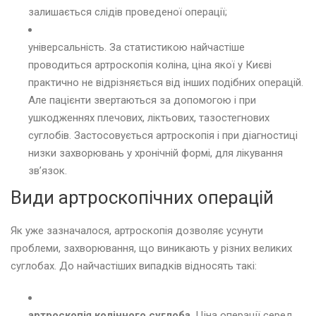
залишається слідів проведеної операції;
універсальність. За статистикою найчастіше
проводиться артроскопія коліна, ціна якої у Києві
практично не відрізняється від інших подібних операцій.
Але пацієнти звертаються за допомогою і при
ушкодженнях плечових, ліктьових, тазостегнових
суглобів. Застосовується артроскопія і при діагностиці
низки захворювань у хронічній формі, для лікування
зв’язок.
Види артроскопічних операцій
Як уже зазначалося, артроскопія дозволяє усунути
проблеми, захворювання, що виникають у різних великих
суглобах. До найчастіших випадків відносять такі:
артроскопія колінного суглоба
. Ціна операції серед