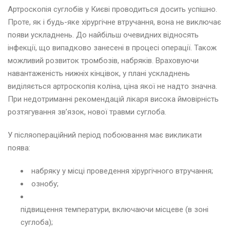
Артроскопія суглобів у Києві проводиться досить успішно.
Проте, як і будь-яке хірургічне втручання, вона не виключає
появи ускладнень. До найбільш очевидних відносять
інфекції, що випадково занесені в процесі операції. Також
можливий розвиток тромбозів, набряків. Враховуючи
навантаженість нижніх кінцівок, у плані ускладнень
виділяється артроскопія коліна, ціна якої не надто значна.
При недотриманні рекомендацій лікаря висока ймовірність
розтягування зв’язок, нової травми суглоба.
У післяопераційний період побоювання має викликати
поява:
набряку у місці проведення хірургічного втручання;
ознобу;
підвищення температури, включаючи місцеве (в зоні
суглоба);