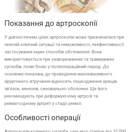
Показання до артроскопії
У діагностичних цілях артроскопія може призначатися при
неясній клінічній ситуації та неможливості, неефективності
застосування інших способів обстеження. Вона
використовується при захворюваннях та травмуванні
суглобів, появі болю у післяопераційний період. До
основних показань до проведення малоінвазивного
хірургічного втручання відносять пошкодження хрящів,
зв’язок, менісків, синовіальної оболонки. Ще його
рекомендують при деформуючому артрозі та
ревматоїдному артриті у стадії ремісії.
Особливості операції
Артроскопія колінного суглоба, ціна якої стартує від 22 000