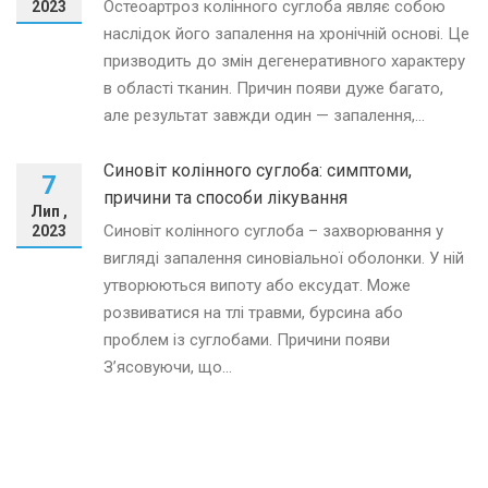
Остеоартроз колінного суглоба являє собою
2023
наслідок його запалення на хронічній основі. Це
призводить до змін дегенеративного характеру
в області тканин. Причин появи дуже багато,
але результат завжди один — запалення,...
Синовіт колінного суглоба: симптоми,
7
причини та способи лікування
Лип ,
Синовіт колінного суглоба – захворювання у
2023
вигляді запалення синовіальної оболонки. У ній
утворюються випоту або ексудат. Може
розвиватися на тлі травми, бурсина або
проблем із суглобами. Причини появи
З’ясовуючи, що...