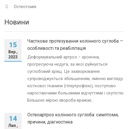
Остеотомія
Новини
Часткове протезування колінного суглоба —
15
особливості та реабілітація
Вер ,
Деформувальний артроз – хронічна,
2023
прогресуюча недуга, за якої руйнується
суглобовий хрящ. Це захворювання
супроводжується збільшенням, зміною вигляду
кісткової тканини (гіпертрофією), поступово
наростаючими больовими відчуттями і скутістю.
Більшою мірою хвороба вражає...
Остеоартроз колінного суглоба: симптоми,
14
причини, діагностика
Лип ,