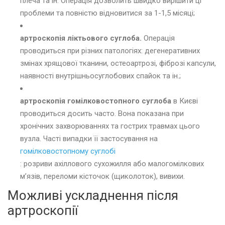
плеча та ін. Операція дозволить швидко вирішити ці
проблеми та повністю відновитися за 1-1,5 місяці;
артроскопія ліктьового суглоба.
Операція
проводиться при різних патологіях: дегенеративних
змінах хрящової тканини, остеоартрозі, фіброзі капсули,
наявності внутрішньосуглобових спайок та ін.;
артроскопія гомілковостопного суглоба
в Києві
проводиться досить часто. Вона показана при
хронічних захворюваннях та гострих травмах цього
вузла. Часті випадки її застосування на
гомілковостопному суглобі
: розриви ахіллового сухожилля або малогомілкових
м’язів, переломи кісточок (щиколоток), вивихи.
Можливі ускладнення після
артроскопії