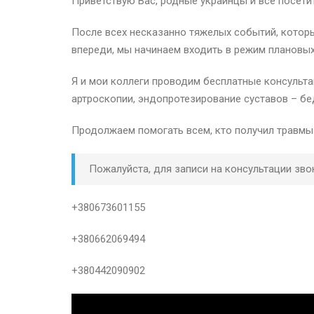
Приветствую Вас, родные украинцы и все посетит
После всех несказанно тяжелых событий, которые
впереди, мы начинаем входить в режим плановых 
Я и мои коллеги проводим бесплатные консульта
артроскопии, эндопротезирование суставов – бе
Продолжаем помогать всем, кто получил травмы
Пожалуйста, для записи на консультации зво
+380673601155
+380662069494
+380442090902