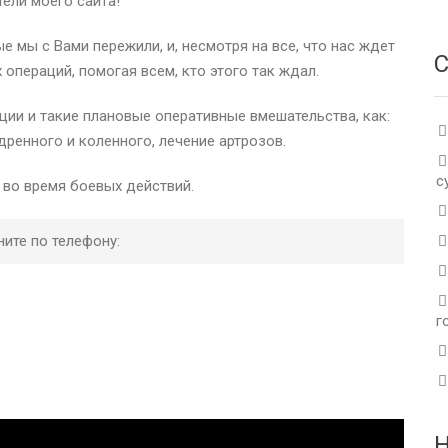
ели моего сайта!
 мы с Вами пережили, и, несмотря на все, что нас ждет
С
операций, помогая всем, кто этого так ждал.
ции и такие плановые оперативные вмешательства, как:
дренного и коленного, лечение артрозов.
с
 во время боевых действий.
ните по телефону:
г
Н