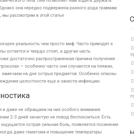
овеческого тела. Она позволяет нам ходить держать
 Однако она нередко подвержена разного рода травмам.
 мы рассмотрим в этой статье.
С
 скорее реальность чем просто миф. Часто приводят к
пы остается и твердо стоит, а другая часть
с
тоже достаточно распространенная причина получения
 проколах — особенно часто они случаются на пляжах,
не замечаем на дне острых предметов. Особенно опасны
реждения целостности еще и занести инфекцию.
гностика
г
 и даже не обращаем на них особого внимания.
нии 2-3 дней зачастую не повод беспокоиться. Есть
 ощущается острая сильная боль, появляется посинение
Н
 иногда даже гематома и повышение температуры