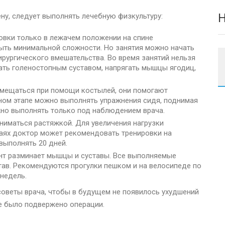
Н
ну, следует выполнять лечебную физкультуру:
овки только в лежачем положении на спине
ыть минимальной сложности. Но занятия можно начать
рургического вмешательства. Во время занятий нельзя
ать голеностопным суставом, напрягать мышцы ягодиц,
емещаться при помощи костылей, они помогают
ном этапе можно выполнять упражнения сидя, поднимая
жно выполнять только под наблюдением врача.
ниматься растяжкой. Для увеличения нагрузки
чаях доктор может рекомендовать тренировки на
выполнять 20 дней.
нт разминает мышцы и суставы. Все выполняемые
ав. Рекомендуются прогулки пешком и на велосипеде по
 недель.
советы врача, чтобы в будущем не появилось ухудшений
ое было подвержено операции.