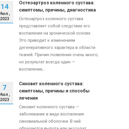
Остеоартроз коленного сустава:
14
симптомы, причины, диагностика
Июл ,
Остеоартроз коленного сустава
2023
представляет собой следствие его
воспаления на хронической основе.
Это приводит к изменениям
дегенеративного характера в области
тканей. Причин появления очень много,
но результат всегда один —
воспаление,...
Синовит коленного сустава:
7
симптомы, причины и способы
Июл ,
лечения
2023
Синовит коленного сустава —
заболевание в виде воспаления
синовиальной оболочки. В ней
образуются выпота или экссудат.