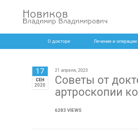
О докторе
Лечение и операции
17
21 апреля, 2023
Советы от докт
СЕН
2020
артроскопии ко
6283 VIEWS