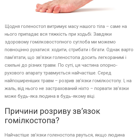
Щодня голеностоп витримує масу нашого тіла – саме на
нього припадає вся тяжкість при ходьбі. Завдяки
здоровому гомілковостопного суглоба ми можемо
повноцінно рухатися: ходити, стрибати і бігати. Однак варто
пам’ятати, що зв’язки голеностопа досить легкоранимі і
схильні до різних травм. По суті, ця частина опорно-
рухового апарату травмується найчастіше. Серед
найпоширеніших травм – розрив зв’язки гомілкостопу. І, на
жаль, від нього не застрахований ніхто – порвати зв’язки
може будь-яка людина в будь-якому віці.
Причини розриву зв’язок
гомілкостопа?
Найчастіше зв’язки голеностопа рвуться, якщо людина