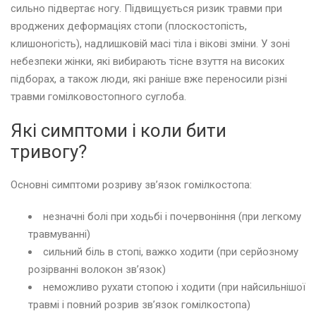
сильно підвертає ногу. Підвищується ризик травми при
вроджених деформаціях стопи (плоскостопість,
клишоногість), надлишковій масі тіла і вікові зміни. У зоні
небезпеки жінки, які вибирають тісне взуття на високих
підборах, а також люди, які раніше вже переносили різні
травми гомілковостопного суглоба.
Які симптоми і коли бити
тривогу?
Основні симптоми розриву зв’язок гомілкостопа:
незначні болі при ходьбі і почервоніння (при легкому
травмуванні)
сильний біль в стопі, важко ходити (при серйозному
розірванні волокон зв’язок)
неможливо рухати стопою і ходити (при найсильнішої
травмі і повний розрив зв’язок гомілкостопа)