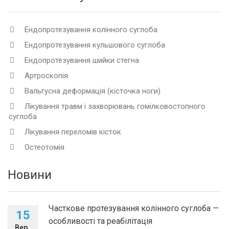
Ендопротезування колінного суглоба
Ендопротезування кульшового суглоба
Ендопротезування шийки стегна
Артроскопія
Вальгусна деформація (кісточка ноги)
Лікування травм і захворювань гомілковостопного
суглоба
Лікування переломів кісток
Остеотомія
Новини
Часткове протезування колінного суглоба —
15
особливості та реабілітація
Вер ,