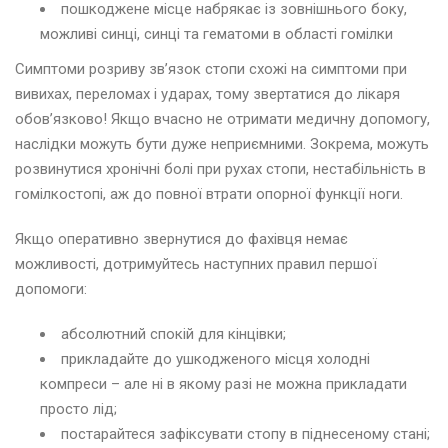
пошкоджене місце набрякає із зовнішнього боку,
можливі синці, синці та гематоми в області гомілки
Симптоми розриву зв’язок стопи схожі на симптоми при
вивихах, переломах і ударах, тому звертатися до лікаря
обов’язково! Якщо вчасно не отримати медичну допомогу,
наслідки можуть бути дуже неприємними. Зокрема, можуть
розвинутися хронічні болі при рухах стопи, нестабільність в
гомілкостопі, аж до повної втрати опорної функції ноги.
Якщо оперативно звернутися до фахівця немає
можливості, дотримуйтесь наступних правил першої
допомоги:
абсолютний спокій для кінцівки;
прикладайте до ушкодженого місця холодні
компреси – але ні в якому разі не можна прикладати
просто лід;
постарайтеся зафіксувати стопу в піднесеному стані;