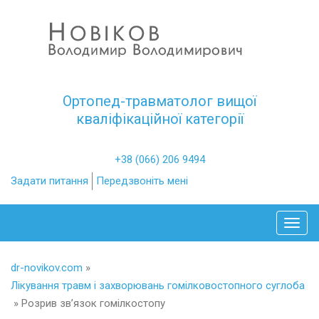
Ортопед-травматолог вищої
кваліфікаційної категорії
+38 (066) 206 9494
Задати питання
Передзвоніть мені
Toggl
dr-novikov.com
»
Лікування травм і захворювань гомілковостопного суглоба
»
Розрив зв’язок гомілкостопу