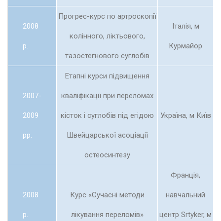
Прогрес-курс по артроскопії
2008
Італія, м
колінного, ліктьового,
р.
Курмайор
тазостегнового суглобів
Етапні курси підвищення
2007-
кваліфікації при переломах
2009
кісток і суглобів під егідою
Україна, м Київ
рр.
Швейцарської асоціації
остеосинтезу
Франція,
2008
Курс «Сучасні методи
навчальний
р.
лікування переломів»
центр Srtyker, м