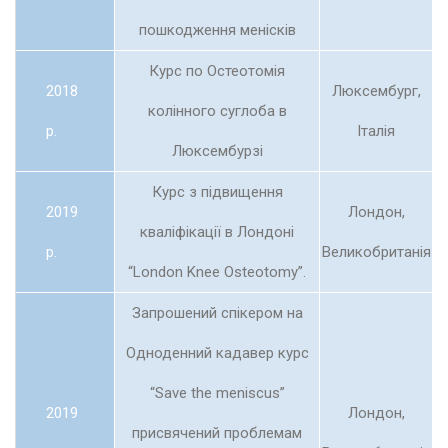
пошкодження менісків
Курс по Остеотомія
2018
Люксембург,
колінного суглоба в
р.
Італія
Люксембурзі
Курс з підвищення
2019
Лондон,
кваліфікації в Лондоні
р.
Великобританія
“London Knee Osteotomy”.
Запрошений спікером на
Одноденний кадавер курс
“Save the meniscus”
2019
Лондон,
присвячений проблемам