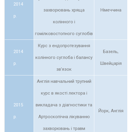
2014
захворювань хряща
Німеччина
р.
колінного і
гомілковостопного суглобів
Курс з ендопротезування
2014
Базель,
колінного суглоба і балансу
р.
Швейцарія
зв’язок
Англія навчальний трупний
курс в якості лектора і
2015
викладача з діагностики та
Йорк, Англія
р.
Артроскопічна лікуванню
захворювань і травм