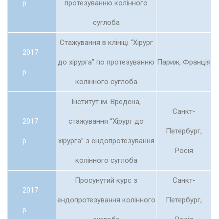
р.
протезуванню колінного
суглоба
Стажування в клініці “Хірург
2017
до хірурга” по протезуванню
Париж, Франція
р.
колінного суглоба
Інститут ім. Вредена,
Санкт-
2017
стажування “Хірург до
Петербург,
р.
хірурга” з ендопротезування
Росія
колінного суглоба
Просунутий курс з
Санкт-
2017
ендопротезування колінного
Петербург,
р.