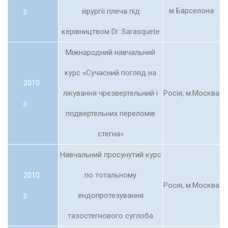
м Барселона
р.
хірургії плеча під
керівництвом Dr. Sarasquete
Міжнародний навчальний
курс «Сучасний погляд на
2010
лікування чрезвертельний і
Росія, м.Москва
р.
подвертельних переломів
стегна»
Навчальний просунутий курс
2010
по тотальному
Росія, м.Москва
р.
ендопротезування
тазостегнового суглоба