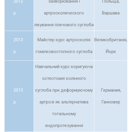
2012
захворювання і
Польща,
р.
артроскопического
Варшава
лікування плечового суглоба
2013
Майстер курс артроскопія
Великобританія,
р.
гомілковостопного суглоба
Йорк
Навчальний курс коригуюча
остеотомія колінного
2013
суглоба при деформуючому
Германия,
р.
артрозі як альтернатива
Ганновер
тотальному
ендопротезування