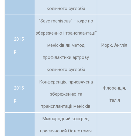
колінного суглоба
“Save meniscus” – курс по
збереженню і трансплантації
2015
менісків як метод
Йорк, Англія
р.
профілактики артрозу
колінного суглоба
Конференція, присвячена
2015
Флоренція,
збереженню та
р.
Італія
трансплантації менісків
Міжнародний конгрес,
присвячений Остеотомія