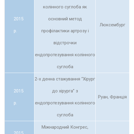
колінного суглоба як
2015
основний метод
Люксембург
р.
профілактики артрозу і
відстрочки
ендопротезування колінного
суглоба
2-х денна стажування “Хірург
2015
до хірурга” з
Руан, Франція
р.
ендопротезування колінного
суглоба
Міжнародний Конгрес,
2015