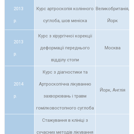
2013
Курс артроскопія колінного
Великобританія,
р.
суглоба, шов меніска
Йорк
Курс з хірургічної корекції
2013
деформації переднього
Москва
р.
відділу стопи
Курс з діагностики та
2014
Артроскопічна лікуванню
Йорк, Англія
р.
захворювань і травм
гомілковостопного суглоба
Стажування в клініці з
сучасних методів лікування