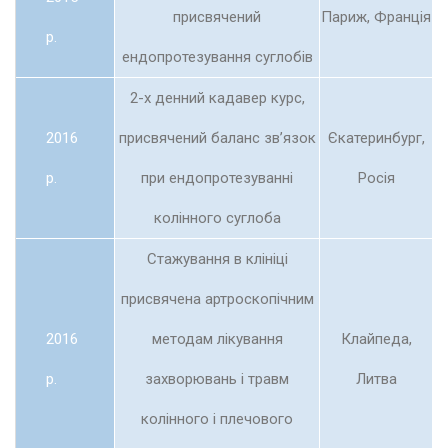
присвячений
Париж, Франція
р.
ендопротезування суглобів
2-х денний кадавер курс,
2016
присвячений баланс зв’язок
Єкатеринбург,
р.
при ендопротезуванні
Росія
колінного суглоба
Стажування в клініці
присвячена артроскопічним
2016
методам лікування
Клайпеда,
р.
захворювань і травм
Литва
колінного і плечового