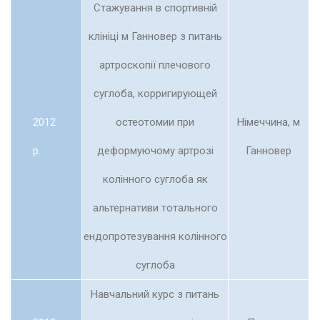
Стажування в спортивній
клініці м Ганновер з питань
артроскопії плечового
суглоба, корригирующей
2012
остеотомии при
Німеччина, м
р.
деформуючому артрозі
Ганновер
колінного суглоба як
альтернативи тотального
ендопротезування колінного
суглоба
Навчальний курс з питань