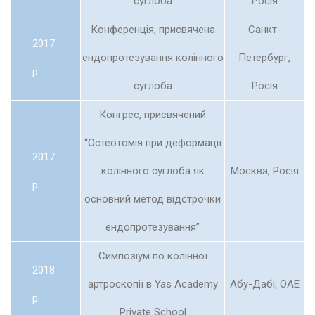
суглоба
Росія
Конференція, присвячена
Санкт-
2017
ендопротезування колінного
Петербург,
р.
суглоба
Росія
Конгрес, присвячений
“Остеотомія при деформації
2017
колінного суглоба як
Москва, Росія
р.
основний метод відстрочки
ендопротезування”
Симпозіум по колінної
2018
артроскопії в Yas Academy
Абу-Дабі, ОАЕ
р.
Private School