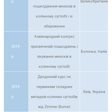
р.
Великобританія
пошкодження менісків в
колінному суглобі і їх
збереження
4 міжнародний конгрес
2019
присвячений пошкоджень і
Болонья, Італія
р.
лікування менісків в
колінному суглобі
Дводенний курс по
2019
первинним складних
Київ, Україна
р.
випадків колінних суглобів
від Zimmer Biomet