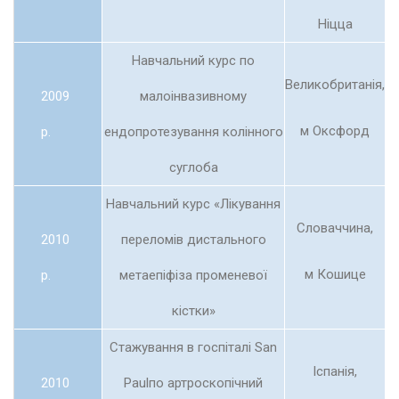
Ніцца
Навчальний курс по
Великобританія,
2009
малоінвазивному
м Оксфорд
р.
ендопротезування колінного
суглоба
Навчальний курс «Лікування
Словаччина,
2010
переломів дистального
м Кошице
р.
метаепіфіза променевої
кістки»
Стажування в госпіталі San
Іспанія,
2010
Paulпо артроскопічний