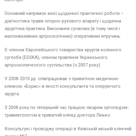
Основний напрямок моєї щоденної практичної роботи –
діагностика травм опорно-рухового апарату і щоденна
хірургічна практика. Виконання сучасних (в тому числі і
малоінвазивних артроскопічних) оперативних втручань.
Є членом Європейського товариства хірургів колінного
суглоба (ESSKA), членом правління Українського
артроскопического суспільства (з 2007 року).
У 2008-2010 рр. співпрацював з приватною медичною
клінікою «Борис» в якості консультанта та оперуючого
хірурга.
З 2008 року по теперішній час працюю лікарем ортопедом-
травматологом в приватній клініці доктора Лінько.
Консультую і проводжу операції в Київській міській клінічній