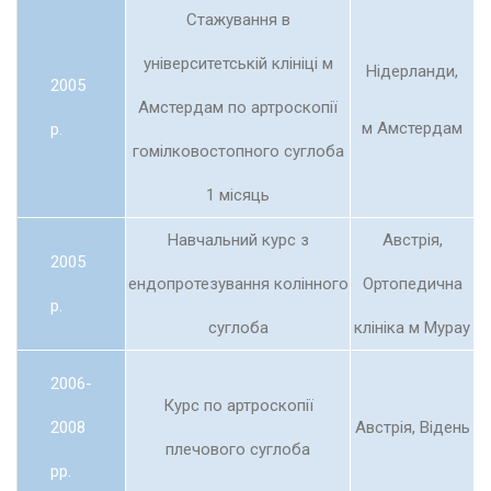
Стажування в
університетській клініці м
Нідерланди,
2005
Амстердам по артроскопії
м Амстердам
р.
гомілковостопного суглоба
1 місяць
Навчальний курс з
Австрія,
2005
ендопротезування колінного
Ортопедична
р.
суглоба
клініка м Мурау
2006-
Курс по артроскопії
2008
Австрія, Відень
плечового суглоба
рр.