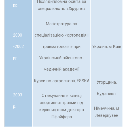
Післядипломна освіта за
рр.
спеціальністю «Хірургія»
Магістратура за
2000
спеціалізацією «ортопедія і
-2002
травматологія» при
Україна, м Київ
рр.
Українській військово-
медичній академії
Курси по артроскопії, ESSKA
Угорщина,
Будапешт
2003
Стажування в клініці
спортивної травми під
р.
Німеччина, м
керівництвом доктора
Леверкузен
Пфайфера