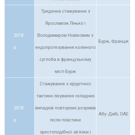
Триденна стажування з
Ярославом Лінько і
2018
Володимиром Новіковим з
Бурж, Франція
р.
ендопротезування колінного
суглоба в французькому
місті Бурж
Стажування з хірургічної
тактики лікування складних
2018
випадків повторних розривів
Абу-Дабі, ОАЕ
р.
після пластики
хрестоподібної зв’язки і