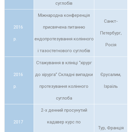
суглобів
Міжнародна конференція
Санкт-
2016
присвячена питанню
Петербург,
р.
ендопротезування колінного
Росія
і тазостегнового суглобів
Стажування в клініці “хірург
2016
до хірурга” Складні випадки
Єрусалим,
р.
протезування колінного
Ізраїль
суглоба
2-х денний просунутий
2017
кадавер курс по
Тур, Франція