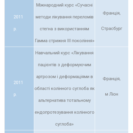
Міжнародний курс «Сучасні
Франція,
2011
методи лікування переломів
Страсбург
р.
стегна з використанням
Гамма стрижня III покоління»
Навчальний курс «Лікування
пацієнтів з деформуючим
артрозом і деформаціями в
Франція,
2011
області колінного суглоба як
м Ліон
р.
альтернатива тотальному
ендопротезування колінного
суглоба»