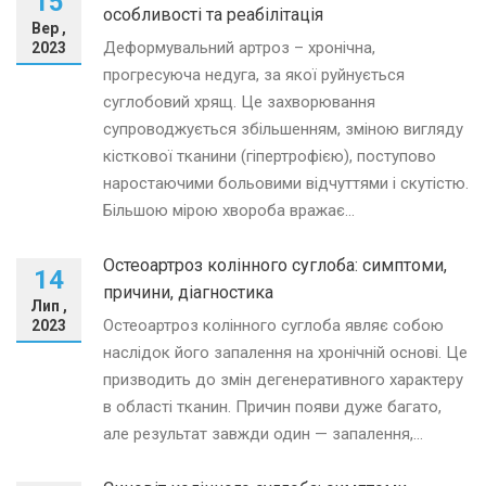
15
особливості та реабілітація
Вер ,
Деформувальний артроз – хронічна,
2023
прогресуюча недуга, за якої руйнується
суглобовий хрящ. Це захворювання
супроводжується збільшенням, зміною вигляду
кісткової тканини (гіпертрофією), поступово
наростаючими больовими відчуттями і скутістю.
Більшою мірою хвороба вражає...
Остеоартроз колінного суглоба: симптоми,
14
причини, діагностика
Лип ,
Остеоартроз колінного суглоба являє собою
2023
наслідок його запалення на хронічній основі. Це
призводить до змін дегенеративного характеру
в області тканин. Причин появи дуже багато,
але результат завжди один — запалення,...