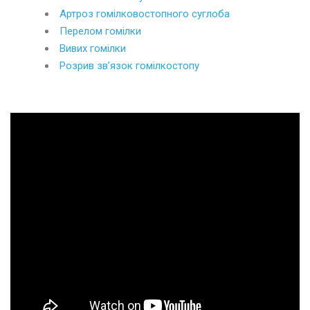
Артроз гомілковостопного суглоба
Перелом гомілки
Вивих гомілки
Розрив зв’язок гомілкостопу