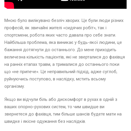
Мною було вилікувано безліч хворих. Це були люди різних
професій, як звичайні жителі «сидячих робіт», так і
спортсмени, робота яких часто давала про себе знати.
Найбільша проблема, яка виникає у будь-якої людини, це
бажання дотягнути до останнього. До мене приходить
величезна кількість пацієнтів, які не зверталися до фахівця
на ранніх етапах травм, а трималися до останнього поки
що «не припече». Це неправильний підхід, адже суглоб,
руйнуючись поступово, в наслідку, мстить всьому
організму.
Якщо ви відчули біль або дискомфорт в рухах в одній з
ваших опорно-рухових систем, то чим швидше ви
звернетеся до фахівця, тим більше шансів будете мати на
швидке і якісне одужання без наслідків.