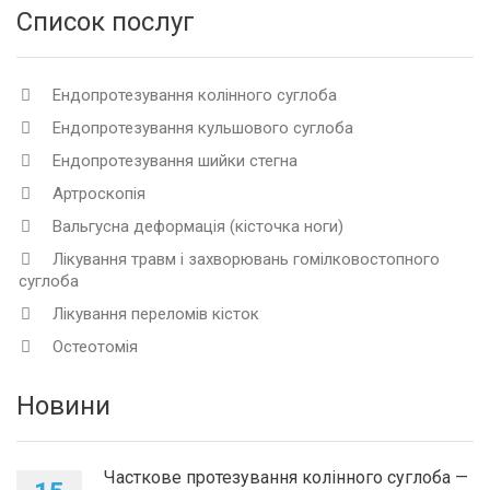
Список послуг
Ендопротезування колінного суглоба
Ендопротезування кульшового суглоба
Ендопротезування шийки стегна
Артроскопія
Вальгусна деформація (кісточка ноги)
Лікування травм і захворювань гомілковостопного
суглоба
Лікування переломів кісток
Остеотомія
Новини
Часткове протезування колінного суглоба —