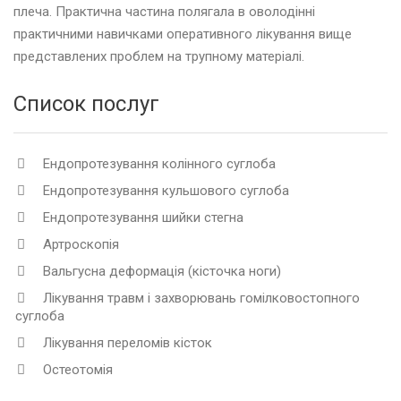
плеча. Практична частина полягала в оволодінні
практичними навичками оперативного лікування вище
представлених проблем на трупному матеріалі.
Список послуг
Ендопротезування колінного суглоба
Ендопротезування кульшового суглоба
Ендопротезування шийки стегна
Артроскопія
Вальгусна деформація (кісточка ноги)
Лікування травм і захворювань гомілковостопного
суглоба
Лікування переломів кісток
Остеотомія