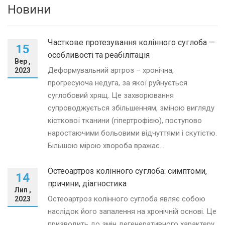
Новини
Часткове протезування колінного суглоба —
15
особливості та реабілітація
Вер ,
Деформувальний артроз – хронічна,
2023
прогресуюча недуга, за якої руйнується
суглобовий хрящ. Це захворювання
супроводжується збільшенням, зміною вигляду
кісткової тканини (гіпертрофією), поступово
наростаючими больовими відчуттями і скутістю.
Більшою мірою хвороба вражає...
Остеоартроз колінного суглоба: симптоми,
14
причини, діагностика
Лип ,
Остеоартроз колінного суглоба являє собою
2023
наслідок його запалення на хронічній основі. Це
призводить до змін дегенеративного характеру