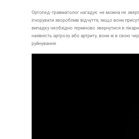
Ортопед-травматолог нагадує: не можна не зверт
ігнорувати хворобливі відчуття, якщо вони прису
випадку необхідно терміново звернутися в лікарн
наявність артрозу або артриту, вони ж в свою че
руйнування.