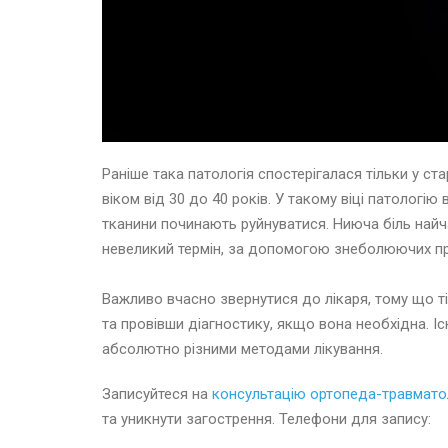
Раніше така патологія спостерігалася тільки у ст
віком від 30 до 40 років. У такому віці патологію 
тканини починають руйнуватися. Ниюча біль найча
невеликий термін, за допомогою знеболюючих пр
⠀
Важливо вчасно звернутися до лікаря, тому що т
та провівши діагностику, якщо вона необхідна. І
абсолютно різними методами лікування.
Записуйтеся на
консультацію ортопеда-травмато
та уникнути загострення. Телефони для запису: