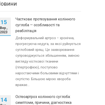
Новини
Часткове протезування колінного
15
суглоба — особливості та
Вер ,
реабілітація
2023
Деформувальний артроз – хронічна,
прогресуюча недуга, за якої руйнується
суглобовий хрящ. Це захворювання
супроводжується збільшенням, зміною
вигляду кісткової тканини
(гіпертрофією), поступово
наростаючими больовими відчуттями і
скутістю. Більшою мірою хвороба
вражає...
Остеоартроз колінного суглоба:
14
симптоми, причини, діагностика