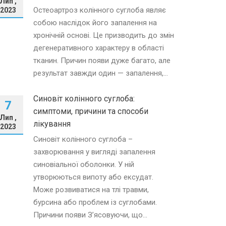
Лип ,
Остеоартроз колінного суглоба являє
2023
собою наслідок його запалення на
хронічній основі. Це призводить до змін
дегенеративного характеру в області
тканин. Причин появи дуже багато, але
результат завжди один — запалення,...
Синовіт колінного суглоба:
7
симптоми, причини та способи
Лип ,
лікування
2023
Синовіт колінного суглоба –
захворювання у вигляді запалення
синовіальної оболонки. У ній
утворюються випоту або ексудат.
Може розвиватися на тлі травми,
бурсина або проблем із суглобами.
Причини появи З’ясовуючи, що...