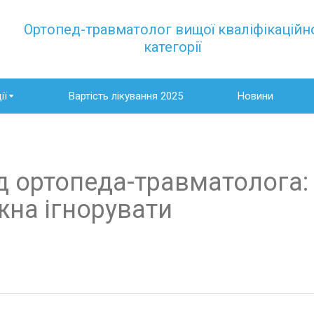
Ортопед-травматолог вищої кваліфікаційн
категорії
ії
Вартість лікування 2025
Новини
д ортопеда-травматолога: 
жна ігнорувати