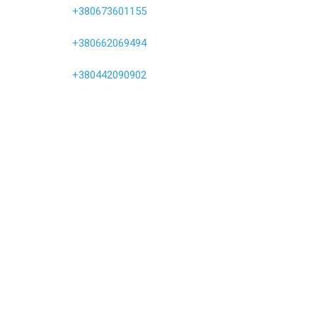
+380673601155
+380662069494
+380442090902