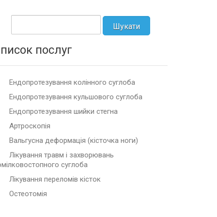
писок послуг
Ендопротезування колінного суглоба
Ендопротезування кульшового суглоба
Ендопротезування шийки стегна
Артроскопія
Вальгусна деформація (кісточка ноги)
Лікування травм і захворювань
омілковостопного суглоба
Лікування переломів кісток
Остеотомія