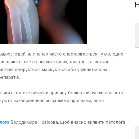
арших людей, але тепер часто спостерігається і у молодих
виявляють вже на пізніх стадіях, хрящові та кісткові
стіше ігнорується, маскується або усувається на
епаратів.
ільки він може виявити причину болю оглянувши пацієнта
снують захворювання зі схожими проявами, але з
лога
Володимира Новікова, щоб вчасно виявити патології