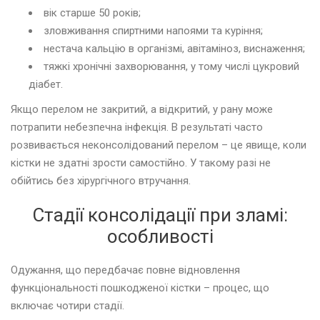
вік старше 50 років;
зловживання спиртними напоями та куріння;
нестача кальцію в організмі, авітаміноз, виснаження;
тяжкі хронічні захворювання, у тому числі цукровий
діабет.
Якщо перелом не закритий, а відкритий, у рану може
потрапити небезпечна інфекція. В результаті часто
розвивається неконсолідований перелом – це явище, коли
кістки не здатні зрости самостійно. У такому разі не
обійтись без хірургічного втручання.
Стадії консолідації при зламі:
особливості
Одужання, що передбачає повне відновлення
функціональності пошкодженої кістки – процес, що
включає чотири стадії.