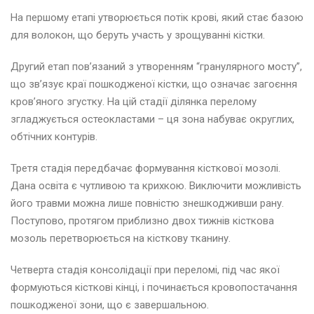
На першому етапі утворюється потік крові, який стає базою
для волокон, що беруть участь у зрощуванні кістки.
Другий етап пов’язаний з утворенням “гранулярного мосту”,
що зв’язує краї пошкодженої кістки, що означає загоєння
кров’яного згустку. На цій стадії ділянка перелому
згладжується остеокластами – ця зона набуває округлих,
обтічних контурів.
Третя стадія передбачає формування кісткової мозолі.
Дана освіта є чутливою та крихкою. Виключити можливість
його травми можна лише повністю знешкодживши рану.
Поступово, протягом приблизно двох тижнів кісткова
мозоль перетворюється на кісткову тканину.
Четверта стадія консолідації при переломі, під час якої
формуються кісткові кінці, і починається кровопостачання
пошкодженої зони, що є завершальною.