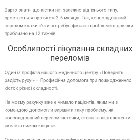
Варто знати, що кістки ніг, залежно від їхнього типу,
зростаються протягом 2-6 місяців. Так, консолідований
перелом кістки п’яти потребує фіксації проблемної ділянки
приблизно на 12 тижнів.
Особливості лікування складних
переломів
Один із профілів нашого медичного центру «Поверніть
радість руху!» – Професійна допомога при пошкодженнях
кісток різної складності.
На моєму рахунку вже є чимало пацієнтів, яким ми з
командою допомогли вирішити таку проблему, як
консолідований перелом кісточки, стопи та інші елементи
скелета нижніх кінцівок.
Оглядове уявлення про специфіку відповідного лікування