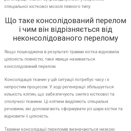
спеціальної кісткової мозолі певного типу.
Що таке консолідований перелом
і чим він відрізняється від
неконсолідованого перелому
Якщо пошкоджена в результаті травми кістка відновила
цілісність повністю, таке явище називається
консолідований перелом.
Консолідація тканин у цій ситуації потребує часу і є
непростим процесом. У ході регенерації збільшується
кількість клітин, що забезпечують синтез кісткової та
сполучної тканини. Ці клітини виділяють спеціальні
речовини, які допомагають сформувати усі шари кістки та
відновити її цілісність.
Терміни консолідації переломів визначаються низкою