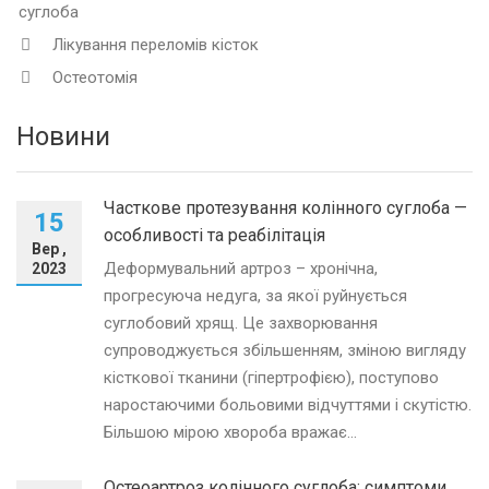
суглоба
Лікування переломів кісток
Остеотомія
Новини
Часткове протезування колінного суглоба —
15
особливості та реабілітація
Вер ,
Деформувальний артроз – хронічна,
2023
прогресуюча недуга, за якої руйнується
суглобовий хрящ. Це захворювання
супроводжується збільшенням, зміною вигляду
кісткової тканини (гіпертрофією), поступово
наростаючими больовими відчуттями і скутістю.
Більшою мірою хвороба вражає...
Остеоартроз колінного суглоба: симптоми,