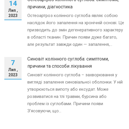
14
причини, діагностика
Лип ,
Остеоартроз колінного суглоба являє собою
2023
наслідок його запалення на хронічній основі. Це
призводить до змін дегенеративного характеру
в області тканин. Причин появи дуже багато,
але результат завжди один — запалення,...
Синовіт колінного суглоба: симптоми,
7
причини та способи лікування
Лип ,
Синовіт колінного суглоба – захворювання у
2023
вигляді запалення синовіальної оболонки. У ній
утворюються випоту або ексудат. Може
розвиватися на тлі травми, бурсина або
проблем із суглобами. Причини появи
З’ясовуючи, що...