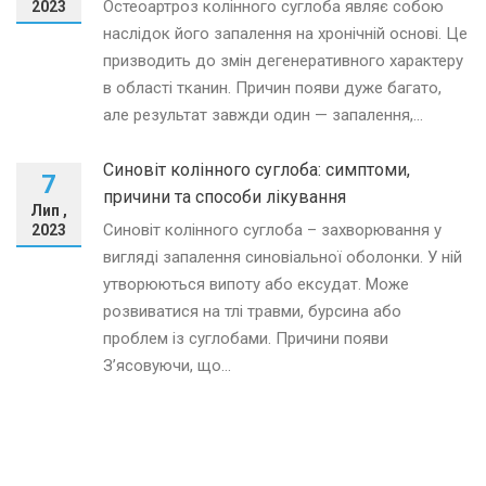
Остеоартроз колінного суглоба являє собою
2023
наслідок його запалення на хронічній основі. Це
призводить до змін дегенеративного характеру
в області тканин. Причин появи дуже багато,
але результат завжди один — запалення,...
Синовіт колінного суглоба: симптоми,
7
причини та способи лікування
Лип ,
Синовіт колінного суглоба – захворювання у
2023
вигляді запалення синовіальної оболонки. У ній
утворюються випоту або ексудат. Може
розвиватися на тлі травми, бурсина або
проблем із суглобами. Причини появи
З’ясовуючи, що...