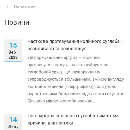
Остеотомія
Новини
Часткове протезування колінного суглоба —
15
особливості та реабілітація
Вер ,
Деформувальний артроз – хронічна,
2023
прогресуюча недуга, за якої руйнується
суглобовий хрящ. Це захворювання
супроводжується збільшенням, зміною вигляду
кісткової тканини (гіпертрофією), поступово
наростаючими больовими відчуттями і скутістю.
Більшою мірою хвороба вражає...
Остеоартроз колінного суглоба: симптоми,
14
причини, діагностика
Лип ,