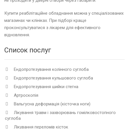
не проходити у дверні отвори через габарити.
Купити реабілітаційне обладнання можна у спеціалізованих
магазинах чи клініках. При підборі краще
проконсультуватися з лікарем для ефективного
відновлення.
Список послуг
Ендопротезування колінного суглоба
Ендопротезування кульшового суглоба
Ендопротезування шийки стегна
Артроскопія
Вальгусна деформація (кісточка ноги)
Лікування травм і захворювань гомілковостопного
суглоба
Лікування переломів кісток