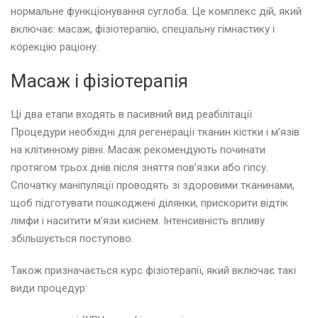
нормальне функціонування суглоба. Це комплекс дій, який
включає: масаж, фізіотерапію, спеціальну гімнастику і
корекцію раціону.
Масаж і фізіотерапія
Ці два етапи входять в пасивний вид реабілітації.
Процедури необхідні для регенерації тканин кістки і м’язів
на клітинному рівні. Масаж рекомендують починати
протягом трьох днів після зняття пов’язки або гіпсу.
Спочатку маніпуляції проводять зі здоровими тканинами,
щоб підготувати пошкоджені ділянки, прискорити відтік
лімфи і наситити м’язи киснем. Інтенсивність впливу
збільшується поступово.
Також призначається курс фізіотерапії, який включає такі
види процедур: