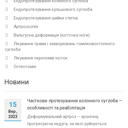
Ендопротезування колінного суглоба
Ендопротезування кульшового суглоба
Ендопротезування шийки стегна
Артроскопія
Вальгусна деформація (кісточка ноги)
Лікування травм і захворювань гомілковостопного
суглоба
Лікування переломів кісток
Остеотомія
Новини
Часткове протезування колінного суглоба —
15
особливості та реабілітація
Вер ,
Деформувальний артроз – хронічна,
2023
прогресуюча недуга, за якої руйнується