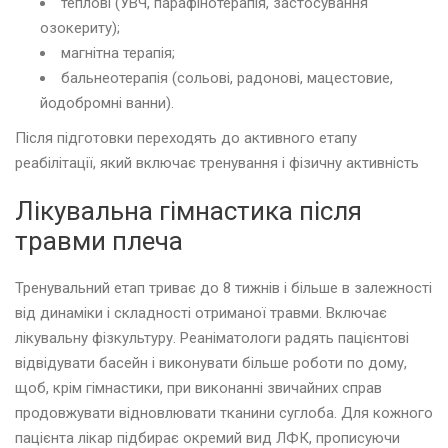
теплові (УВЧ, парафінотерапія, застосування
озокериту);
магнітна терапія;
бальнеотерапія (сольові, радонові, мацестовие,
йодобромні ванни).
Після підготовки переходять до активного етапу
реабілітації, який включає тренування і фізичну активність
Лікувальна гімнастика після
травми плеча
Тренувальний етап триває до 8 тижнів і більше в залежності
від динаміки і складності отриманої травми. Включає
лікувальну фізкультуру. Реаніматологи радять пацієнтові
відвідувати басейн і виконувати більше роботи по дому,
щоб, крім гімнастики, при виконанні звичайних справ
продовжувати відновлювати тканини суглоба. Для кожного
пацієнта лікар підбирає окремий вид ЛФК, прописуючи