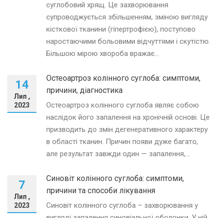
суглобовий хрящ. Це захворювання
супроводжується збільшенням, зміною вигляду
кісткової тканини (гіпертрофією), поступово
наростаючими больовими відчуттями і скутістю.
Більшою мірою хвороба вражає...
Остеоартроз колінного суглоба: симптоми,
14
причини, діагностика
Лип ,
Остеоартроз колінного суглоба являє собою
2023
наслідок його запалення на хронічній основі. Це
призводить до змін дегенеративного характеру
в області тканин. Причин появи дуже багато,
але результат завжди один — запалення,...
Синовіт колінного суглоба: симптоми,
7
причини та способи лікування
Лип ,
Синовіт колінного суглоба – захворювання у
2023
вигляді запалення синовіальної оболонки. У ній