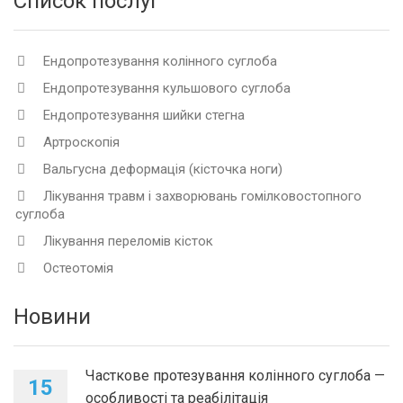
Список послуг
Ендопротезування колінного суглоба
Ендопротезування кульшового суглоба
Ендопротезування шийки стегна
Артроскопія
Вальгусна деформація (кісточка ноги)
Лікування травм і захворювань гомілковостопного
суглоба
Лікування переломів кісток
Остеотомія
Новини
Часткове протезування колінного суглоба —
15
особливості та реабілітація