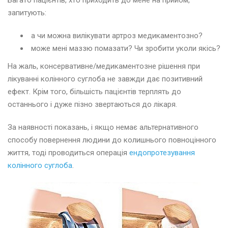
Багато пацієнтів, хто приходить до мене на прийом,
запитують:
а чи можна вилікувати артроз медикаментозно?
може мені маззю помазати? Чи зробити уколи якісь?
На жаль, консервативне/медикаментозне рішення при
лікуванні колінного суглоба не завжди дає позитивний
ефект. Крім того, більшість пацієнтів терплять до
останнього і дуже пізно звертаються до лікаря.
За наявності показань, і якщо немає альтернативного
способу повернення людини до колишнього повноцінного
життя, тоді проводиться операція
ендопротезування
колінного суглоба
.