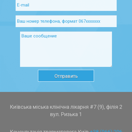
Київська міська клінічна лікарня #7 (9), філія 2
вул. Ризька 1
Консультація травматолога Київ
+38 (066) 206