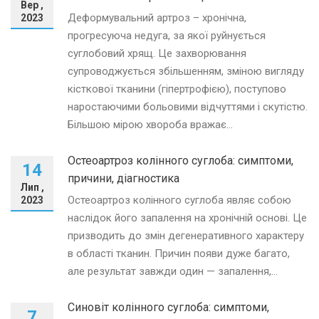
Вер ,
Деформувальний артроз – хронічна,
2023
прогресуюча недуга, за якої руйнується
суглобовий хрящ. Це захворювання
супроводжується збільшенням, зміною вигляду
кісткової тканини (гіпертрофією), поступово
наростаючими больовими відчуттями і скутістю.
Більшою мірою хвороба вражає...
Остеоартроз колінного суглоба: симптоми,
14
причини, діагностика
Лип ,
Остеоартроз колінного суглоба являє собою
2023
наслідок його запалення на хронічній основі. Це
призводить до змін дегенеративного характеру
в області тканин. Причин появи дуже багато,
але результат завжди один — запалення,...
Синовіт колінного суглоба: симптоми,
7