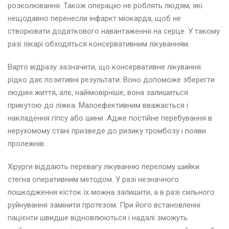
розколювання. Також операцію не роблять людям, які
нещодавно перенесли інфаркт міокарда, щоб не
створювати додаткового навантаження на серце. У такому
разі лікарі обходяться консервативним лікуванням.
Варто відразу зазначити, що консервативне лікування
рідко дає позитивні результати. Воно допоможе зберегти
людині життя, але, найімовірніше, вона залишиться
прикутою до ліжка. Малоефективним вважається і
накладення гіпсу або шини. Адже постійне перебування в
нерухомому стані призведе до ризику тромбозу і появи
пролежнів.
Хірурги віддають перевагу лікуванню перелому шийки
стегна оперативним методом. У разі незначного
пошкодження кісток їх можна залишити, а в разі сильного
руйнування замінити протезом. При його встановленні
пацієнти швидше відновлюються і надалі зможуть