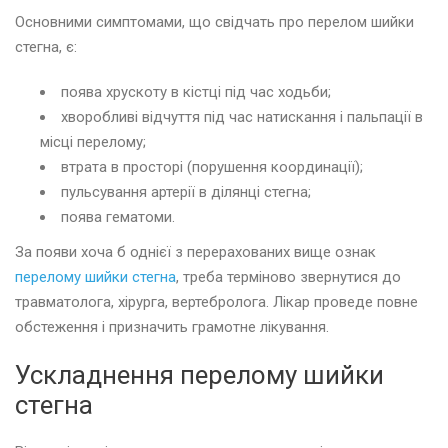
Основними симптомами, що свідчать про перелом шийки
стегна, є:
поява хрускоту в кістці під час ходьби;
хворобливі відчуття під час натискання і пальпації в
місці перелому;
втрата в просторі (порушення координації);
пульсування артерії в ділянці стегна;
поява гематоми.
За появи хоча б однієї з перерахованих вище ознак
перелому шийки стегна
, треба терміново звернутися до
травматолога, хірурга, вертебролога. Лікар проведе повне
обстеження і призначить грамотне лікування.
Ускладнення перелому шийки
стегна