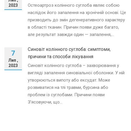
Остеоартроз колінного суглоба являє собою
2023
наслідок його запалення на хронічній основі. Це
призводить до змін дегенеративного характеру
в області тканин. Причин появи дуже багато,
але результат завжди один — запалення,...
Синовіт колінного суглоба: симптоми,
7
причини та способи лікування
Лип ,
Синовіт колінного суглоба – захворювання у
2023
вигляді запалення синовіальної оболонки. У ній
утворюються випоту або ексудат. Може
розвиватися на тлі травми, бурсина або
проблем із суглобами. Причини появи
З’ясовуючи, що...