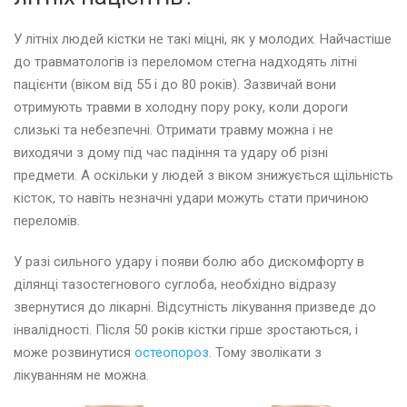
У літніх людей кістки не такі міцні, як у молодих. Найчастіше
до травматологів із переломом стегна надходять літні
пацієнти (віком від 55 і до 80 років). Зазвичай вони
отримують травми в холодну пору року, коли дороги
слизькі та небезпечні. Отримати травму можна і не
виходячи з дому під час падіння та удару об різні
предмети. А оскільки у людей з віком знижується щільність
кісток, то навіть незначні удари можуть стати причиною
переломів.
У разі сильного удару і появи болю або дискомфорту в
ділянці тазостегнового суглоба, необхідно відразу
звернутися до лікарні. Відсутність лікування призведе до
інвалідності. Після 50 років кістки гірше зростаються, і
може розвинутися
остеопороз
. Тому зволікати з
лікуванням не можна.