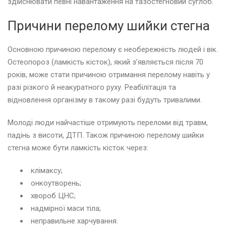
здійснювати певні навантаження на тазостегновий суглоб.
Причини перелому шийки стегна
Основною причиною перелому є необережність людей і вік.
Остеопороз (ламкість кісток), який з’являється після 70
років, може стати причиною отримання перелому навіть у
разі різкого й неакуратного руху. Реабілітація та
відновлення організму в такому разі будуть тривалими.
Молоді люди найчастіше отримують переломи від травм,
падінь з висоти, ДТП. Також причиною перелому шийки
стегна може бути ламкість кісток через:
клімаксу;
онкоутворень;
хвороб ЦНС;
надмірної маси тіла;
неправильне харчування.