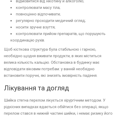
відмовитися від нікотину й алкоголю;
контролювати масу тіла;
повноцінно відпочивати;
регулярно проходити медичний огляд;
носити зручне взуття;
контролювати прийом препаратів, що порушують
координацію рухів.
Щоб кісткова структура була стабільною і гарною,
необхідно щодня вживати продукти, в яких міститься
велика кількість кальцію. Обстановка в будинку має
відповідати віковим потребам: у ванній необхідно
встановити поручні, які знизять імовірність падіння.
Лікування та догляд
Шийка стегна перелом лікується хірургічним методом. У
рідкісних випадках вдається обійтися без операції, якщо
перелом стався в нижній частині шийки, і немає ризику його