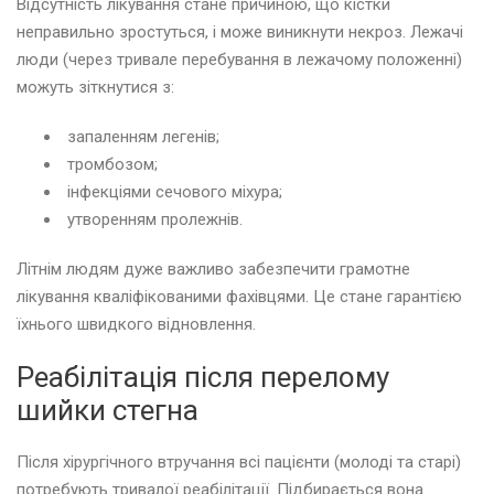
Відсутність лікування стане причиною, що кістки
неправильно зростуться, і може виникнути некроз. Лежачі
люди (через тривале перебування в лежачому положенні)
можуть зіткнутися з:
запаленням легенів;
тромбозом;
інфекціями сечового міхура;
утворенням пролежнів.
Літнім людям дуже важливо забезпечити грамотне
лікування кваліфікованими фахівцями. Це стане гарантією
їхнього швидкого відновлення.
Реабілітація після перелому
шийки стегна
Після хірургічного втручання всі пацієнти (молоді та старі)
потребують тривалої реабілітації. Підбирається вона