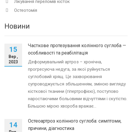
Лікування переломів кісток
Остеотомія
Новини
Часткове протезування колінного суглоба —
15
особливості та реабілітація
Вер ,
Деформувальний артроз – хронічна,
2023
прогресуюча недуга, за якої руйнується
суглобовий хрящ. Це захворювання
супроводжується збільшенням, зміною вигляду
кісткової тканини (гіпертрофією), поступово
наростаючими больовими відчуттями і скутістю.
Більшою мірою хвороба вражає...
Остеоартроз колінного суглоба: симптоми,
14
причини, діагностика
Лип ,