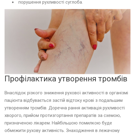
порушення рухливості суглоба.
Профілактика утворення тромбів
Внаслідок різкого зниження рухової активності в організмі
пацієнта відбувається застій відтоку крові з подальшим
утворенням тромбів. Доречна рання активація рухливості
хворого, прийом протизгортання препаратів за схемою,
призначеною лікарем. Найбільшою помилкою буде
обмежити рухову активність. Знаходження в лежачому