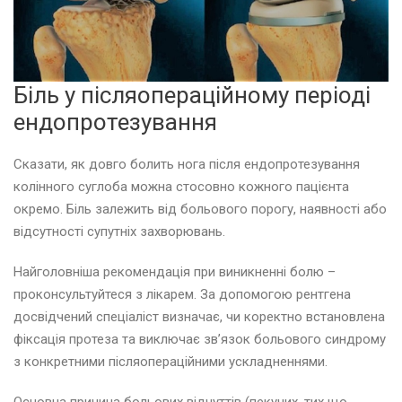
Біль у післяопераційному періоді
ендопротезування
Сказати, як довго болить нога після ендопротезування
колінного суглоба можна стосовно кожного пацієнта
окремо. Біль залежить від больового порогу, наявності або
відсутності супутніх захворювань.
Найголовніша рекомендація при виникненні болю –
проконсультуйтеся з лікарем. За допомогою рентгена
досвідчений спеціаліст визначає, чи коректно встановлена
фіксація протеза та виключає зв’язок больового синдрому
з конкретними післяопераційними ускладненнями.