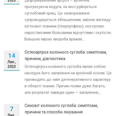
Деформувальний артроз – хронічна,
2023
прогресуюча недуга, за якої руйнується
суглобовий хрящ. Це захворювання
супроводжується збільшенням, зміною вигляду
кісткової тканини (гіпертрофією), поступово
наростаючими больовими відчуттями і скутістю.
Більшою мірою хвороба вражає...
Остеоартроз колінного суглоба: симптоми,
14
причини, діагностика
Лип ,
Остеоартроз колінного суглоба являє собою
2023
наслідок його запалення на хронічній основі. Це
призводить до змін дегенеративного характеру
в області тканин. Причин появи дуже багато,
але результат завжди один — запалення,...
Синовіт колінного суглоба: симптоми,
7
причини та способи лікування
Лип ,