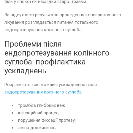
біль у спокої як наслідки старої травми.
За відсутності результатів проведення консервативного
лікування розглядається питання тотального
ендопротезування колінного суглоба.
Проблеми після
ендопротезування колінного
суглоба: профілактика
ускладнень
Розрізняють такі можливі ускладнення після
ендопротезування колінного суглоба
:
тромбоз глибоких вен;
інфекційний процес;
порушення фіксації протезу;
зміна довжини ніг;