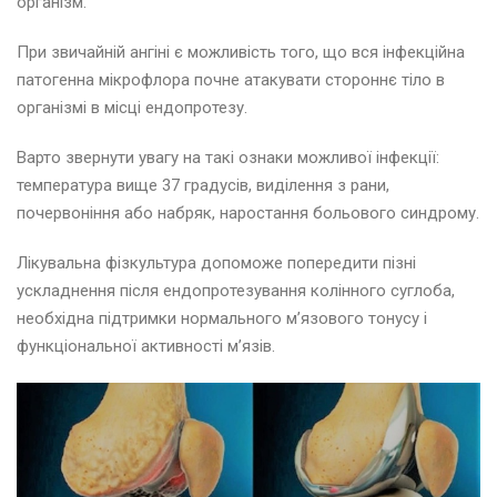
організм.
При звичайній ангіні є можливість того, що вся інфекційна
патогенна мікрофлора почне атакувати стороннє тіло в
організмі в місці ендопротезу.
Варто звернути увагу на такі ознаки можливої інфекції:
температура вище 37 градусів, виділення з рани,
почервоніння або набряк, наростання больового синдрому.
Лікувальна фізкультура допоможе попередити пізні
ускладнення після ендопротезування колінного суглоба,
необхідна підтримки нормального м’язового тонусу і
функціональної активності м’язів.