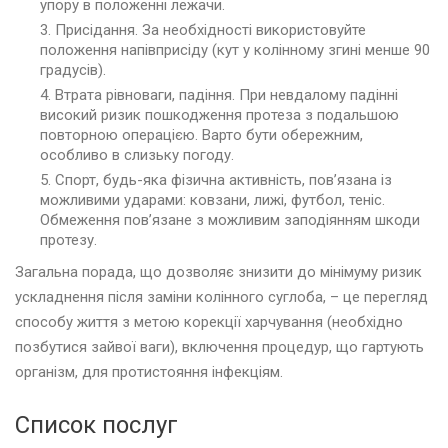
упору в положенні лежачи.
Присідання. За необхідності використовуйте
положення напівприсіду (кут у колінному згині менше 90
градусів).
Втрата рівноваги, падіння. При невдалому падінні
високий ризик пошкодження протеза з подальшою
повторною операцією. Варто бути обережним,
особливо в слизьку погоду.
Спорт, будь-яка фізична активність, пов’язана із
можливими ударами: ковзани, лижі, футбол, теніс.
Обмеження пов’язане з можливим заподіянням шкоди
протезу.
Загальна порада, що дозволяє знизити до мінімуму ризик
ускладнення після заміни колінного суглоба, – це перегляд
способу життя з метою корекції харчування (необхідно
позбутися зайвої ваги), включення процедур, що гартують
організм, для протистояння інфекціям.
Список послуг