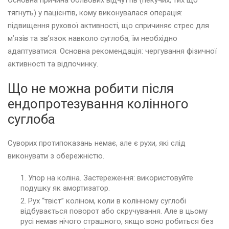
Основна причина больових відчуттів (пекучих, тих що
тягнуть) у пацієнтів, кому виконувалася операція:
підвищення рухової активності, що спричиняє стрес для
м’язів та зв’язок навколо суглоба, їм необхідно
адаптуватися. Основна рекомендація: чергування фізичної
активності та відпочинку.
Що не можна робити після
ендопротезування колінного
суглоба
Суворих протипоказань немає, але є рухи, які слід
виконувати з обережністю.
Упор на коліна. Застереження: використовуйте
подушку як амортизатор.
Рух “твіст” коліном, коли в колінному суглобі
відбувається поворот або скручування. Але в цьому
русі немає нічого страшного, якщо воно робиться без