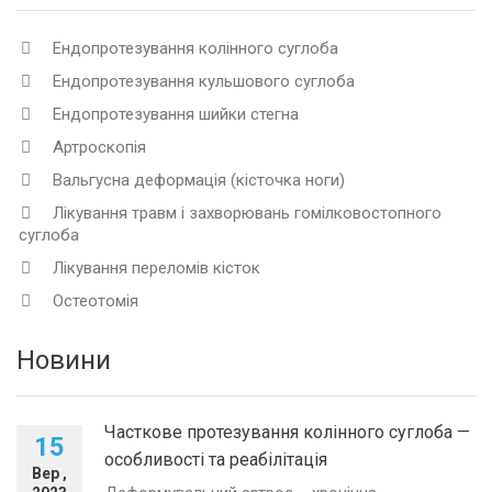
Ендопротезування колінного суглоба
Ендопротезування кульшового суглоба
Ендопротезування шийки стегна
Артроскопія
Вальгусна деформація (кісточка ноги)
Лікування травм і захворювань гомілковостопного
суглоба
Лікування переломів кісток
Остеотомія
Новини
Часткове протезування колінного суглоба —
15
особливості та реабілітація
Вер ,